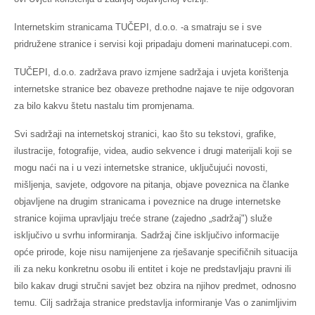
Internetskim stranicama TUČEPI, d.o.o. -a smatraju se i sve
pridružene stranice i servisi koji pripadaju domeni marinatucepi.com.
TUČEPI, d.o.o. zadržava pravo izmjene sadržaja i uvjeta korištenja
internetske stranice bez obaveze prethodne najave te nije odgovoran
za bilo kakvu štetu nastalu tim promjenama.
Svi sadržaji na internetskoj stranici, kao što su tekstovi, grafike,
ilustracije, fotografije, videa, audio sekvence i drugi materijali koji se
mogu naći na i u vezi internetske stranice, uključujući novosti,
mišljenja, savjete, odgovore na pitanja, objave poveznica na članke
objavljene na drugim stranicama i poveznice na druge internetske
stranice kojima upravljaju treće strane (zajedno „sadržaj") služe
isključivo u svrhu informiranja. Sadržaj čine isključivo informacije
opće prirode, koje nisu namijenjene za rješavanje specifičnih situacija
ili za neku konkretnu osobu ili entitet i koje ne predstavljaju pravni ili
bilo kakav drugi stručni savjet bez obzira na njihov predmet, odnosno
temu. Cilj sadržaja stranice predstavlja informiranje Vas o zanimljivim