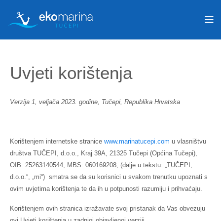
Uvjeti korištenja
Verzija 1, veljača 2023. godine, Tučepi, Republika Hrvatska
Korištenjem internetske stranice
www.marinatucepi.com
u vlasništvu
društva TUČEPI, d.o.o., Kraj 39A, 21325 Tučepi (Općina Tučepi),
OIB: 25263140544, MBS: 060169208, (dalje u tekstu: „TUČEPI,
d.o.o.“, „mi“) smatra se da su korisnici u svakom trenutku upoznati s
ovim uvjetima korištenja te da ih u potpunosti razumiju i prihvaćaju.
Korištenjem ovih stranica izražavate svoj pristanak da Vas obvezuju
ovi Uvjeti korištenja u zadnjoj objavljenoj verziji.