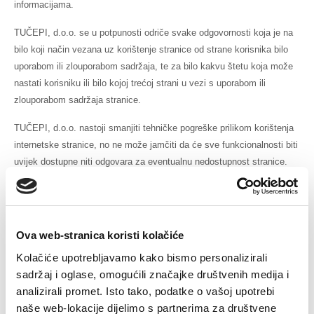
informacijama.
TUČEPI, d.o.o. se u potpunosti odriče svake odgovornosti koja je na
bilo koji način vezana uz korištenje stranice od strane korisnika bilo
uporabom ili zlouporabom sadržaja, te za bilo kakvu štetu koja može
nastati korisniku ili bilo kojoj trećoj strani u vezi s uporabom ili
zlouporabom sadržaja stranice.
TUČEPI, d.o.o. nastoji smanjiti tehničke pogreške prilikom korištenja
internetske stranice, no ne može jamčiti da će sve funkcionalnosti biti
uvijek dostupne niti odgovara za eventualnu nedostupnost stranice.
TUČEPI, d.o.o. ne odgovara za sadržaje niti za raspoloživost drugih
stranica na koje upućuje poveznicama.
Sadržaj na ovom portalu može biti zastario, a TUČEPI, d.o.o. se ne
Ova web-stranica koristi kolačiće
obvezuje ažurirati ga.
Kolačiće upotrebljavamo kako bismo personalizirali
sadržaj i oglase, omogućili značajke društvenih medija i
Internetskim stranicama trećih strana pristupate i koristite ih na vlastiti
analizirali promet. Isto tako, podatke o vašoj upotrebi
rizik te u skladu s uvjetima korištenja istih. Pristup te oslanjanje na
naše web-lokacije dijelimo s partnerima za društvene
sadržaje, materijale i informacije trećih strana na internetskoj stranici,